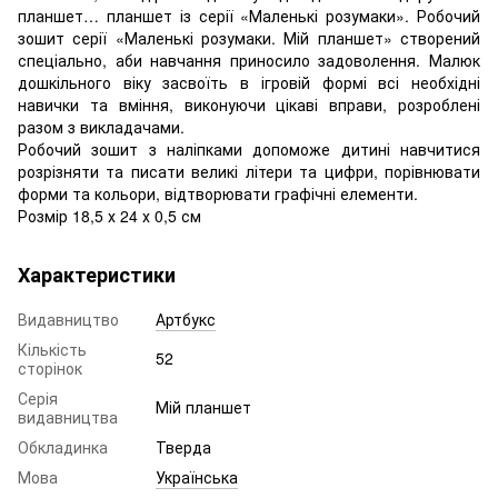
планшет… планшет із серії «Маленькі розумаки». Робочий
зошит серії «Маленькі розумаки. Мій планшет» створений
спеціально, аби навчання приносило задоволення. Малюк
дошкільного віку засвоїть в ігровій формі всі необхідні
навички та вміння, виконуючи цікаві вправи, розроблені
разом з викладачами.
Робочий зошит з наліпками допоможе дитині навчитися
розрізняти та писати великі літери та цифри, порівнювати
форми та кольори, відтворювати графічні елементи.
Розмір 18,5 х 24 х 0,5 см
Характеристики
Видавництво
Артбукс
Кількість
52
сторінок
Серія
Мій планшет
видавництва
Обкладинка
Тверда
Мова
Українська