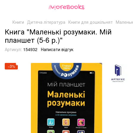
Книги
Дитяча література
Книги для дошкільнят
Маленькі
Книга "Маленькі розумаки. Мій
планшет (5-6 р.)"
Артикул:
154932
Написати відгук
−3%