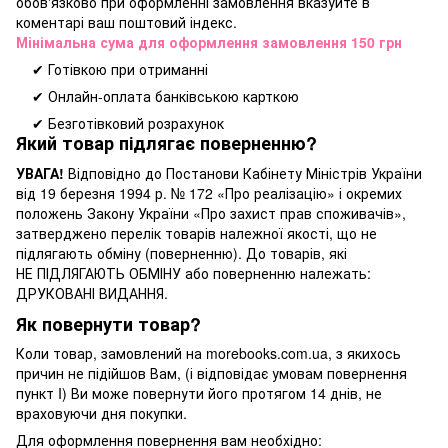
обов'язково при оформленні замовлення вказуйте в
коментарі ваш поштовий індекс.
Мінімальна сума для оформлення замовлення 150 грн
✔ Готівкою при отриманні
✔ Онлайн-оплата банківською карткою
✔ Безготівковий розрахунок
Який товар підлягає поверненню?
УВАГА!
Відповідно до Постанови Кабінету Міністрів України
від 19 березня 1994 р. № 172 «Про реалізацію» і окремих
положень Закону України «Про захист прав споживачів»,
затверджено перелік товарів належної якості, що не
підлягають обміну (поверненню). До товарів, які
НЕ ПІДЛЯГАЮТЬ ОБМІНУ або поверненню належать:
ДРУКОВАНІ ВИДАННЯ.
Як повернути товар?
Коли товар, замовлений на morebooks.com.ua, з якихось
причин не підійшов Вам, (і відповідає умовам повернення
пункт I) Ви може повернути його протягом 14 днів, не
враховуючи дня покупки.
Для оформлення повернення вам необхідно: