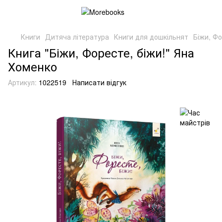
Книги
Дитяча література
Книги для дошкільнят
Біжи, Фо
Книга "Біжи, Форесте, біжи!" Яна
Хоменко
Артикул:
1022519
Написати відгук