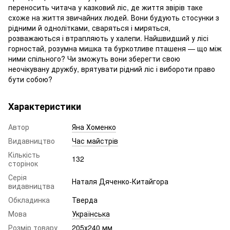
переносить читача у казковий ліс, де життя звірів таке
схоже на життя звичайних людей. Вони будують стосунки з
рідними й однолітками, сваряться і миряться,
розважаються і втрапляють у халепи. Найшвидший у лісі
горностай, розумна мишка та буркотливе пташеня — що між
ними спільного? Чи зможуть вони зберегти свою
неочікувану дружбу, врятувати рідний ліс і вибороти право
бути собою?
Характеристики
Автор
Яна Хоменко
Видавництво
Час майстрів
Кількість
132
сторінок
Серія
Наталя Дяченко-Китайгора
видавництва
Обкладинка
Тверда
Мова
Українська
Розмір товару
205х240 мм