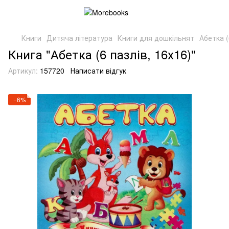
Книги
Дитяча література
Книги для дошкільнят
Абетка (
Книга "Абетка (6 пазлів, 16х16)"
Артикул:
157720
Написати відгук
−6%